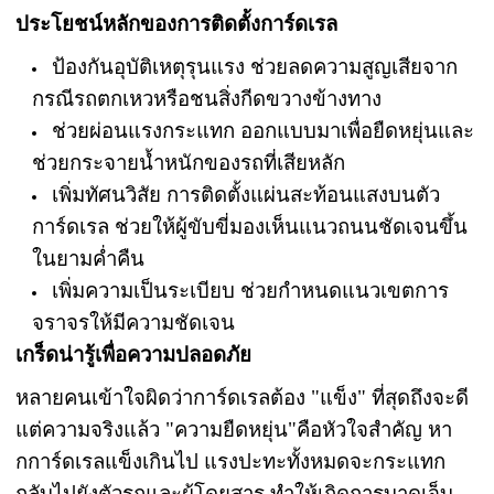
ประโยชน์หลักของการติดตั้งการ์ดเรล
ป้องกันอุบัติเหตุรุนแรง ช่วยลดความสูญเสียจาก
กรณีรถตกเหวหรือชนสิ่งกีดขวางข้างทาง
ช่วยผ่อนแรงกระแทก ออกแบบมาเพื่อยืดหยุ่นและ
ช่วยกระจายน้ำหนักของรถที่เสียหลัก
เพิ่มทัศนวิสัย การติดตั้งแผ่นสะท้อนแสงบนตัว
การ์ดเรล ช่วยให้ผู้ขับขี่มองเห็นแนวถนนชัดเจนขึ้น
ในยามค่ำคืน
เพิ่มความเป็นระเบียบ ช่วยกำหนดแนวเขตการ
จราจรให้มีความชัดเจน
เกร็ดน่ารู้เพื่อความปลอดภัย
หลายคนเข้าใจผิดว่าการ์ดเรลต้อง "แข็ง" ที่สุดถึงจะดี
แต่ความจริงแล้ว "ความยืดหยุ่น"คือหัวใจสำคัญ หา
กการ์ดเรลแข็งเกินไป แรงปะทะทั้งหมดจะกระแทก
กลับไปยังตัวรถและผู้โดยสาร ทำให้เกิดการบาดเจ็บ