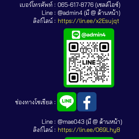
เบอร์โทรศัพท์ :
065-617-8776 (เซลล์ไอซ์)
Line :
@admin4 (มี @ ด้านหน้า)
ลิงก์ไลน์ :
https://lin.ee/x2Esujqt
ช่องทางโซเชียล :
Line :
@mae043 (มี @ ด้านหน้า)
ลิงก์ไลน์ :
https://lin.ee/O69Lhy8