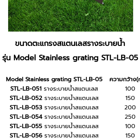
ขนาดตะแกรงสแตนเลสรางระบายน้ำ
รุ่น Model Stainless grating STL-LB-05
Model Stainless grating STL-LB-05
ความกว้าง(
STL-LB-051
รางระบายน้ำสแตนเลส
100
STL-LB-052
รางระบายน้ำสแตนเลส
150
STL-LB-053
รางระบายน้ำสแตนเลส
200
STL-LB-054
รางระบายน้ำสแตนเลส
250
STL-LB-055
รางระบายน้ำสแตนเลส
100
STL-LB-056
รางระบายน้ำสแตนเลส
150