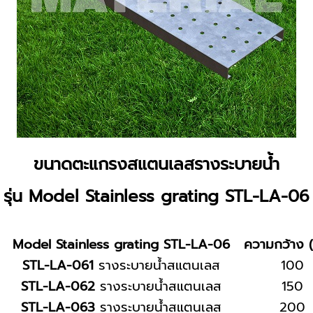
ขนาดตะแกรงสแตนเลสรางระบายน้ำ
รุ่น Model Stainless grating STL-LA-06
Model Stainless grating STL-LA-06
ความกว้าง 
STL-LA-061
รางระบายน้ำสแตนเลส
100
STL-LA-062
รางระบายน้ำสแตนเลส
150
STL-LA-063
รางระบายน้ำสแตนเลส
200