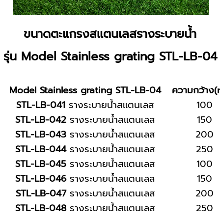
ขนาดตะแกรงสแตนเลสรางระบายน้ำ
รุ่น Model Stainless grating STL-LB-04
Model Stainless grating STL-LB-04
ความกว้าง(
STL-LB-041
รางระบายน้ำสแตนเลส
100
STL-LB-042
รางระบายน้ำสแตนเลส
150
STL-LB-043
รางระบายน้ำสแตนเลส
200
STL-LB-044
รางระบายน้ำสแตนเลส
250
STL-LB-045
รางระบายน้ำสแตนเลส
100
STL-LB-046
รางระบายน้ำสแตนเลส
150
STL-LB-047
รางระบายน้ำสแตนเลส
200
STL-LB-048
รางระบายน้ำสแตนเลส
250