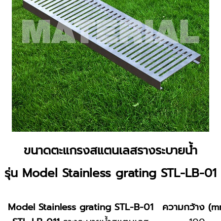
ขนาดตะแกรงสแตนเลสรางระบายน้ำ
รุ่น Model Stainless grating STL-LB-01
Model Stainless grating STL-B-01
ความกว้าง (m