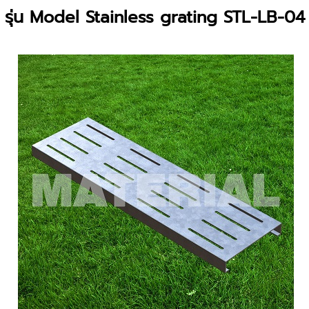
รุ่น Model Stainless grating STL-LB-04