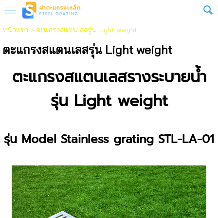
หน้าแรก
>
ตะแกรงสแตนเลสรุ่น Light weight
ตะแกรงสแตนเลสรุ่น Light weight
ตะแกรงสแตนเลสรางระบายน้ำ
รุ่น Light weight
รุ่น Model Stainless grating STL-LA-01