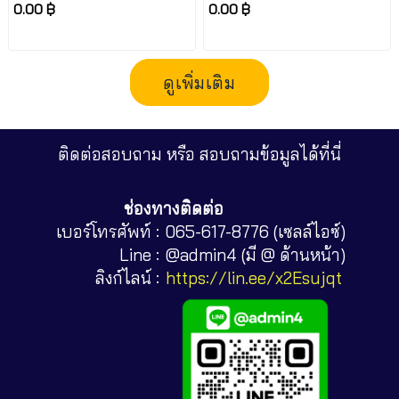
2.5 m.
2.4 m.
0.00 ฿
0.00 ฿
ดูเพิ่มเติม
ติดต่อสอบถาม หรือ สอบถามข้อมูลได้ที่นี่
ช่องทางติดต่อ
เบอร์โทรศัพท์ :
065-617-8776 (เซลล์ไอซ์)
Line :
@admin4 (มี @ ด้านหน้า)
ลิงก์ไลน์ :
https://lin.ee/x2Esujqt