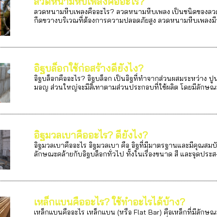
ลวดหนามหีบเพลงคืออะไร?
ลวดหนามหีบเพลงคืออะไร? ลวดหนามหีบเพลง เป็นชนิดของลวด
กีดขวางบริเวณที่ต้องการความปลอดภัยสูง ลวดหนามหีบเพลงมีหล
อิฐบล็อกใช้ก่อสร้างดียังไง?
อิฐบล็อกคืออะไร? อิฐบล็อก เป็นอิฐที่ทำจากส่วนผสมระหว่าง ป
มอญ ส่วนใหญ่จะมีสีเทาตามส่วนประกอบที่ใช้ผลิต โดยมีลักษณะเด
อิฐมวลเบาคืออะไร? ดียังไง?
อิฐมวลเบาคืออะไร อิฐมวลเบา คือ อิฐที่มีมาตรฐานและมีคุณสมบั
ลักษณะคล้ายกับอิฐบล็อกทั่วไป ทั้งในเรื่องขนาด สี และจุดประส
เหล็กแบนคืออะไร? ใช้ทำอะไรได้บ้าง?
เหล็กแบนคืออะไร เหล็กแบน (หรือ Flat Bar) คือเหล็กที่มีลักษณ