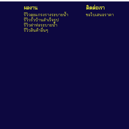
ผลงาน
ติดต่อเรา
รีวิวตะแกรงรางระบายน้ำ
ขอใบเสนอราคา
รีวิวรั้วบ้านสำเร็จรูป
รีวิวฝาท่อระบายน้ำ
รีวิวสินค้าอื่นๆ