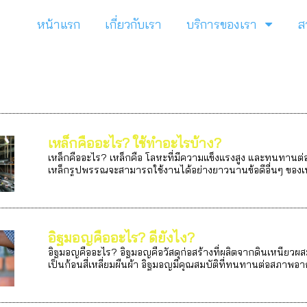
หน้าแรก
เกี่ยวกับเรา
บริการของเรา
ส
เหล็กคืออะไร? ใช้ทำอะไรบ้าง?
เหล็กคืออะไร? เหล็กคือ โลหะที่มีความแข็งแรงสูง และทนทานต่อ
เหล็กรูปพรรณจะสามารถใช้งานได้อย่างยาวนานข้อดีอื่นๆ ของเหล
อิฐมอญคืออะไร? ดียังไง?
อิฐมอญคืออะไร? อิฐมอญคือวัสดุก่อสร้างที่ผลิตจากดินเหนียว
เป็นก้อนสี่เหลี่ยมผืนผ้า อิฐมอญมีคุณสมบัติที่ทนทานต่อสภาพอา