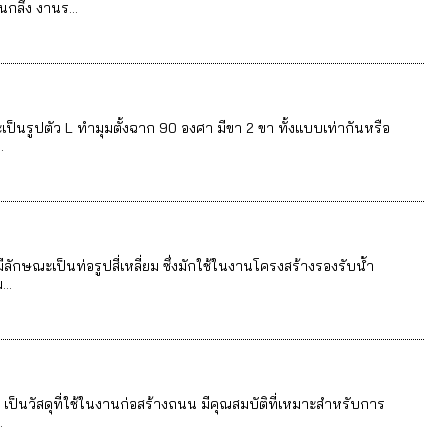
กลึง งานร...
เป็นรูปตัว L ทำมุมตั้งฉาก 90 องศา มีขา 2 ขา ทั้งแบบเท่ากันหรือ
.
มีลักษณะเป็นท่อรูปสี่เหลี่ยม ซึ่งมักใช้ในงานโครงสร้างรองรับน้ำ
..
 เป็นวัสดุที่ใช้ในงานก่อสร้างถนน มีคุณสมบัติที่เหมาะสำหรับการ
.