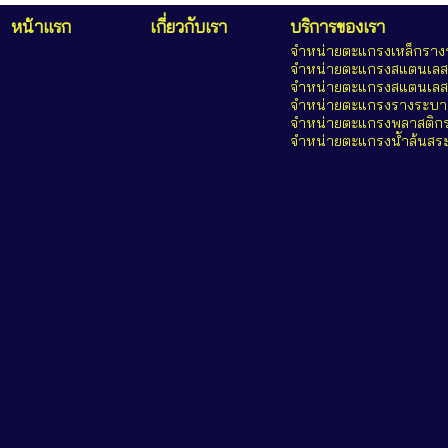
หน้าแรก
เกี่ยวกับเรา
บริการของเรา
จำหน่ายตะแกรงเหล็กราง
จำหน่ายตะแกรงสแตนเลส
จำหน่ายตะแกรงสแตนเลส 
จำหน่ายตะแกรงรางระบาย
จำหน่ายตะแกรงพลาสติก
จำหน่ายตะแกรงน้ำล้นสระ