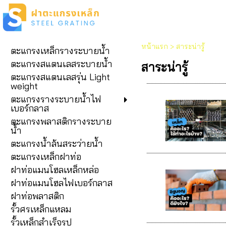
หน้าแรก
>
สาระน่ารู้
ตะแกรงเหล็กรางระบายน้ำ
ตะแกรงสแตนเลสระบายน้ำ
สาระน่ารู้
ตะแกรงสแตนเลสรุ่น Light
weight
ตะแกรงรางระบายน้ำไฟ
เบอร์กลาส
ตะแกรงพลาสติกรางระบาย
น้ำ
ตะแกรงน้ำล้นสระว่ายน้ำ
ตะแกรงเหล็กฝาท่อ
ฝาท่อแมนโฮลเหล็กหล่อ
ฝาท่อแมนโฮลไฟเบอร์กลาส
ฝาท่อพลาสติก
รั้วศรเหล็กแหลม
รั้วเหล็กสำเร็จรูป