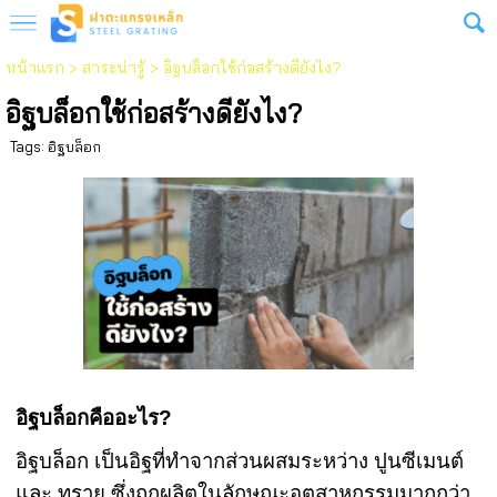
หน้าแรก
>
สาระน่ารู้
>
อิฐบล็อกใช้ก่อสร้างดียังไง?
อิฐบล็อกใช้ก่อสร้างดียังไง?
Tags:
อิฐบล็อก
อิฐบล็อกคืออะไร?
อิฐบล็อก เป็นอิฐที่ทำจากส่วนผสมระหว่าง ปูนซีเมนต์
และ ทราย ซึ่งถูกผลิตในลักษณะอุตสาหกรรมมากกว่า