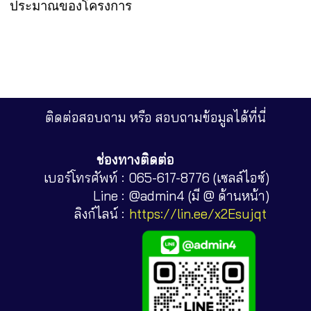
ประมาณของโครงการ
ติดต่อสอบถาม หรือ สอบถามข้อมูลได้ที่นี่
ช่องทางติดต่อ
เบอร์โทรศัพท์ :
065-617-8776 (เซลล์ไอซ์)
Line :
@admin4 (มี @ ด้านหน้า)
ลิงก์ไลน์ :
https://lin.ee/x2Esujqt