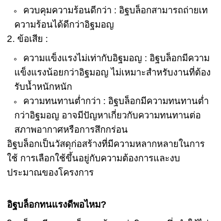
ควบคุมความร้อนดีกว่า : อิฐบล็อกสามารถถ่ายเท
ความร้อนได้ดีกว่าอิฐมอญ
2. ข้อเสีย :
ความแข็งแรงไม่เท่ากับอิฐมอญ : อิฐบล็อกมีความ
แข็งแรงน้อยกว่าอิฐมอญ ไม่เหมาะสำหรับงานที่ต้อง
รับน้ำหนักหนัก
ความทนทานต่ำกว่า : อิฐบล็อกมีความทนทานต่ำ
กว่าอิฐมอญ อาจมีปัญหาเกี่ยวกับความทนทานต่อ
สภาพอากาศหรือการสึกกร่อน
อิฐบล็อกเป็นวัสดุก่อสร้างที่มีความหลากหลายในการ
ใช้ การเลือกใช้ขึ้นอยู่กับความต้องการและงบ
ประมาณของโครงการ
อิฐบล็อกทนแรงดีพอไหม?