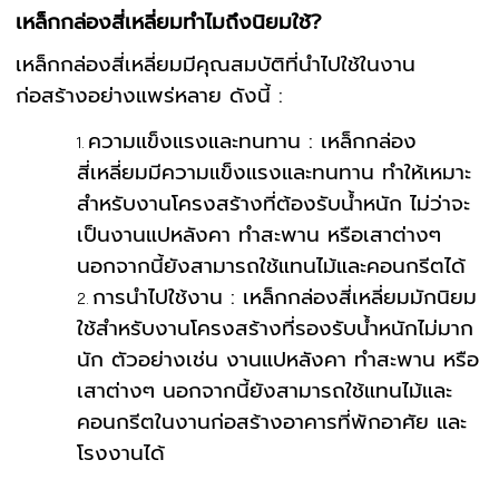
เหล็กกล่องสี่เหลี่ยมทำไมถึงนิยมใช้?
เหล็กกล่องสี่เหลี่ยมมีคุณสมบัติที่นำไปใช้ในงาน
ก่อสร้างอย่างแพร่หลาย ดังนี้ :
ความแข็งแรงและทนทาน : เหล็กกล่อง
สี่เหลี่ยมมีความแข็งแรงและทนทาน ทำให้เหมาะ
สำหรับงานโครงสร้างที่ต้องรับน้ำหนัก ไม่ว่าจะ
เป็นงานแปหลังคา ทำสะพาน หรือเสาต่างๆ
นอกจากนี้ยังสามารถใช้แทนไม้และคอนกรีตได้
การนำไปใช้งาน : เหล็กกล่องสี่เหลี่ยมมักนิยม
ใช้สำหรับงานโครงสร้างที่รองรับน้ำหนักไม่มาก
นัก ตัวอย่างเช่น งานแปหลังคา ทำสะพาน หรือ
เสาต่างๆ นอกจากนี้ยังสามารถใช้แทนไม้และ
คอนกรีตในงานก่อสร้างอาคารที่พักอาศัย และ
โรงงานได้