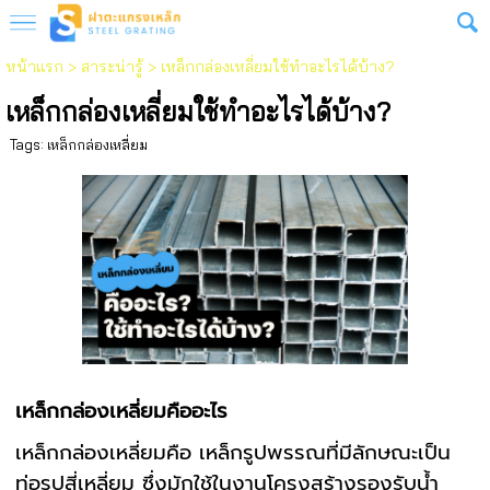
หน้าแรก
>
สาระน่ารู้
>
เหล็กกล่องเหลี่ยมใช้ทำอะไรได้บ้าง?
เหล็กกล่องเหลี่ยมใช้ทำอะไรได้บ้าง?
Tags:
เหล็กกล่องเหลี่ยม
เหล็กกล่องเหลี่ยมคืออะไร
เหล็กกล่องเหลี่ยมคือ เหล็กรูปพรรณที่มีลักษณะเป็น
ท่อรูปสี่เหลี่ยม ซึ่งมักใช้ในงานโครงสร้างรองรับน้ำ