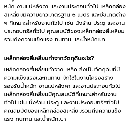
หนัก งานแปหลังคา และงานประกอบทั่วไป เหล็กกล่อง
สี่เหลี่ยมมีความยาวมาตรฐาน 6 เมตร และมีขนาดต่าง
ๆ ที่เหมาะสำหรับงานทั่วไป เช่น นั่งร้าน ประตู และงาน
ประกอบทรัสทั่วไป คุณสมบัติของเหล็กกล่องสี่เหลี่ยม
รวมถึงความแข็งแรง ทนทาน และน้ำหนักเบา
เหล็กกล่องสี่เหลี่ยมทำจากวัตถุดิบอะไร?
เหล็กกล่องสี่เหลี่ยมทำจาก เหล็ก ซึ่งเป็นวัตถุดิบที่มี
ความแข็งแรงและทนทาน มักใช้ในงานโครงสร้าง
รองรับน้ำหนัก งานแปหลังคา และงานประกอบทั่วไป
เหล็กกล่องสี่เหลี่ยมมีคุณสมบัติที่เหมาะสำหรับงาน
ทั่วไป เช่น นั่งร้าน ประตู และงานประกอบทรัสทั่วไป
คุณสมบัติของเหล็กกล่องสี่เหลี่ยมรวมถึงความแข็ง
แรง ทนทาน และน้ำหนักเบา