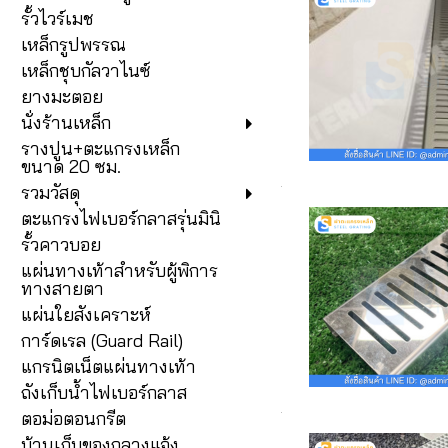
รั้วไวร์เมช
เหล็กรูปพรรณ
เหล็กชุบกัลวาไนซ์
ยางมะตอย
นั่งร้านเหล็ก
รางปูน+ตะแกรงเหล็ก
ขนาด 20 ซม.
รวมวัสดุ
ตะแกรงไฟเบอร์กลาสรุ่นมินิ
รั้วคาวบอย
แผ่นทางเท้าสำหรับผู้พิการ
ทางสายตา
แผ่นใยสังเคราะห์
การ์ดเรล (Guard Rail)
แกรนิตเน็ตแผ่นทางเท้า
ถังเก็บน้ำไฟเบอร์กลาส
ตอม่อตอนกรีต
บ้านเก็บของกลางแจ้ง