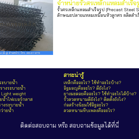
จำหน่ายรั้วศรเหล็กแหลมสำเร็จร
รั้วศรเหล็กแหลมสำเร็จรูป (Precast Steel Sp
ลักษณะปลายแหลมเหมือนหัวลูกศร ผลิตสำเร็จรู
สาระน่ารู้
ระบายน้ำ
เหล็กคืออะไร? ใช้ทำอะไรบ้าง?
รางระบายน้ำ
อิฐมอญคืออะไร? ดียังไง?
Light weight
ยางมะตอยคืออะไร? ใช้ทำอะไรได้บ้าง?
น้ำไฟเบอร์กลาส
รั้วลวดหนามดียังไง? ติดตั้งยังไง?
รางระบายน้ำ
ก่อสร้างนิยมใช้อิฐอะไร?
ว่ายน้ำ
ลวดหนามหีบเพลงคืออะไร?
ติดต่อสอบถาม หรือ สอบถามข้อมูลได้ที่นี่