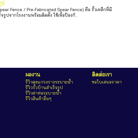
ูป
ear Fence / Pre-Fabricated Spear Fence) คือ รั้วเหล็กที่มี
ปจากโรงงานพร้อมติดตั้ง ใช้เพื่อป้องกั...
ผลงาน
ติดต่อเรา
รีวิวตะแกรงรางระบายน้ำ
ขอใบเสนอราคา
รีวิวรั้วบ้านสำเร็จรูป
รีวิวฝาท่อระบายน้ำ
รีวิวสินค้าอื่นๆ