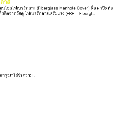
กลาส
นโฮลไฟเบอร์กลาส (Fiberglass Manhole Cover) คือ ฝาปิดท่อ
ผลิตจากวัสดุ ไฟเบอร์กลาสเสริมแรง (FRP – Fibergl...
ยดกรุณาใส่ข้อความ …