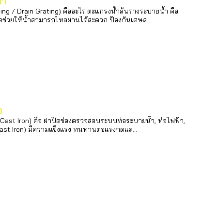
้ำ
ng / Drain Grating) คืออะไร ตะแกรงน้ำล้นรางระบายน้ำ คือ
ื่อช่วยให้น้ำสามารถไหลผ่านได้สะดวก ป้องกันเศษส...
อ
Cast Iron) คือ ฝาปิดช่องตรวจสอบระบบท่อระบายน้ำ, ท่อไฟฟ้า,
 (Cast Iron) มีความแข็งแรง ทนทานต่อแรงกดแล...