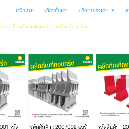
หน้าแรก
เกี่ยวกับเรา
บริการของเรา
ส
>
หมวดที่ 2 ผลิตภัณฑ์คอนกรีต
>
แบริเออร์คอนกรีต
7001 รหัส
รหัสสินค้า : 2007002 แบริ
รหัสสินค้า : 