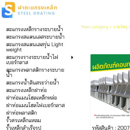
Main category
>
รวมวัสดุ
ตะแกรงเหล็กรางระบายน้ำ
ตะแกรงสแตนเลสระบายน้ำ
ตะแกรงสแตนเลสรุ่น Light
weight
ตะแกรงรางระบายน้ำไฟ
เบอร์กลาส
ตะแกรงพลาสติกรางระบาย
น้ำ
ตะแกรงน้ำล้นสระว่ายน้ำ
ตะแกรงเหล็กฝาท่อ
ฝาท่อแมนโฮลเหล็กหล่อ
ฝาท่อแมนโฮลไฟเบอร์กลาส
ฝาท่อพลาสติก
รั้วศรเหล็กแหลม
รั้วเหล็กสำเร็จรูป
รหัสสินค้า : 200