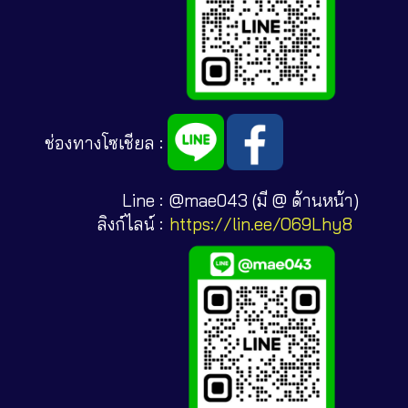
ช่องทางโซเชียล :
Line :
@mae043 (มี @ ด้านหน้า)
ลิงก์ไลน์ :
https://lin.ee/O69Lhy8