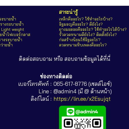
สาระน่ารู้
ระบายน้ำ
เหล็กคืออะไร? ใช้ทำอะไรบ้าง?
รางระบายน้ำ
อิฐมอญคืออะไร? ดียังไง?
Light weight
ยางมะตอยคืออะไร? ใช้ทำอะไรได้บ้าง?
น้ำไฟเบอร์กลาส
รั้วลวดหนามดียังไง? ติดตั้งยังไง?
รางระบายน้ำ
ก่อสร้างนิยมใช้อิฐอะไร?
ว่ายน้ำ
ลวดหนามหีบเพลงคืออะไร?
ติดต่อสอบถาม หรือ สอบถามข้อมูลได้ที่นี่
ช่องทางติดต่อ
เบอร์โทรศัพท์ :
065-617-8776 (เซลล์ไอซ์)
Line :
@admin4 (มี @ ด้านหน้า)
ลิงก์ไลน์ :
https://lin.ee/x2Esujqt