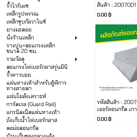
สินค้า : 2007001 
รั้วไวร์เมช
คอนกรีต เกาะกล
เหล็กรูปพรรณ
0.00 ฿
Half ขนาด 42×8
เหล็กชุบกัลวาไนซ์
ซม. เหล็ก 9 มม.
ยางมะตอย
นั่งร้านเหล็ก
รางปูน+ตะแกรงเหล็ก
ขนาด 20 ซม.
รวมวัสดุ
ตะแกรงไฟเบอร์กลาสรุ่นมินิ
รั้วคาวบอย
แผ่นทางเท้าสำหรับผู้พิการ
ทางสายตา
แผ่นใยสังเคราะห์
รหัสสินค้า : 200
การ์ดเรล (Guard Rail)
เออร์คอนกรีต เ
แกรนิตเน็ตแผ่นทางเท้า
แบบสองหน้า (TY
0.00 ฿
ถังเก็บน้ำไฟเบอร์กลาส
ขนาด 61×81.3×1
ตอม่อตอนกรีต
บ้านเก็บของกลางแจ้ง